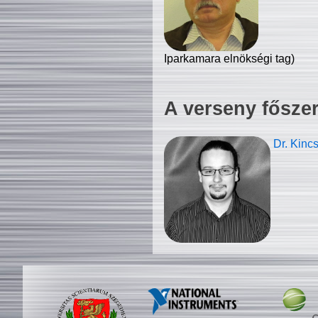
Iparkamara elnökségi tag)
A verseny fősze
Dr. Kinc