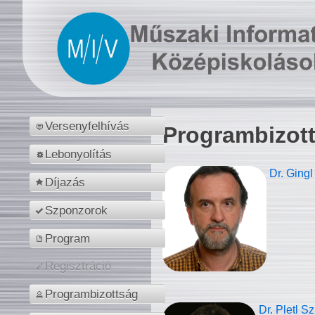
Versenyfelhívás
Programbizot
Lebonyolítás
Dr. Gingl
Díjazás
Szponzorok
Program
Regisztráció
Programbizottság
Dr. Pletl S