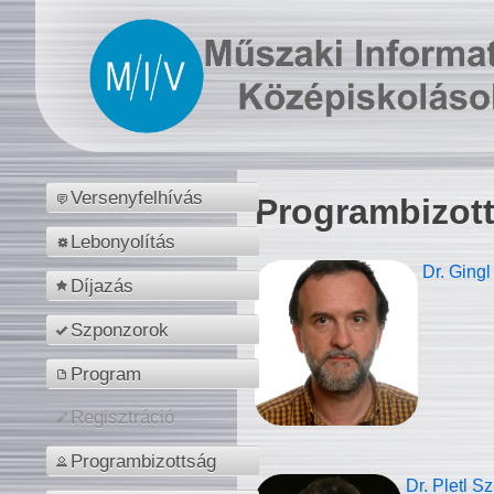
Versenyfelhívás
Programbizot
Lebonyolítás
Dr. Gingl
Díjazás
Szponzorok
Program
Regisztráció
Programbizottság
Dr. Pletl S