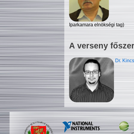
Iparkamara elnökségi tag)
A verseny fősze
Dr. Kinc