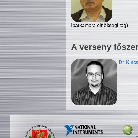
Iparkamara elnökségi tag)
A verseny fősze
Dr. Kinc