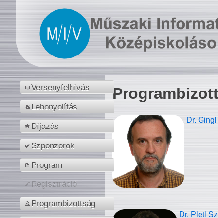
Versenyfelhívás
Programbizot
Lebonyolítás
Dr. Gingl
Díjazás
Szponzorok
Program
Regisztráció
Programbizottság
Dr. Pletl S