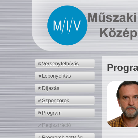
Versenyfelhívás
Progr
Lebonyolítás
Díjazás
Szponzorok
Program
Regisztráció
Programbizottság