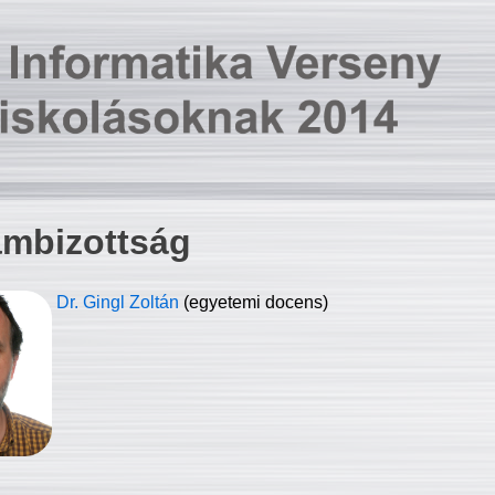
ambizottság
Dr. Gingl Zoltán
(egyetemi docens)