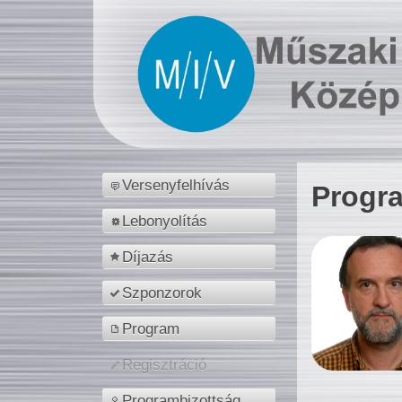
Versenyfelhívás
Progr
Lebonyolítás
Díjazás
Szponzorok
Program
Regisztráció
Programbizottság