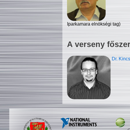
Iparkamara elnökségi tag)
A verseny fősze
Dr. Kinc