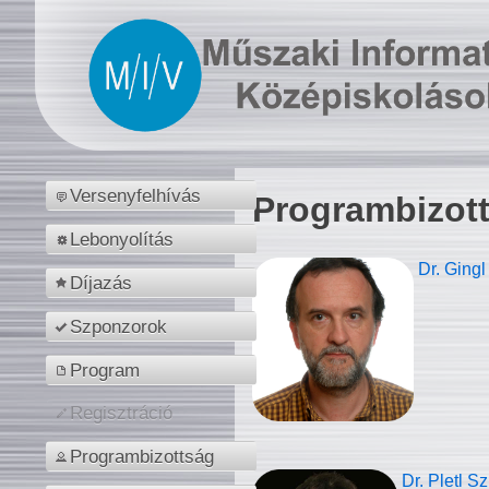
Versenyfelhívás
Programbizot
Lebonyolítás
Dr. Gingl
Díjazás
Szponzorok
Program
Regisztráció
Programbizottság
Dr. Pletl S