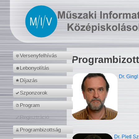
Versenyfelhívás
Programbizot
Lebonyolítás
Dr. Gingl
Díjazás
Szponzorok
Program
Regisztráció
Programbizottság
Dr. Pletl S