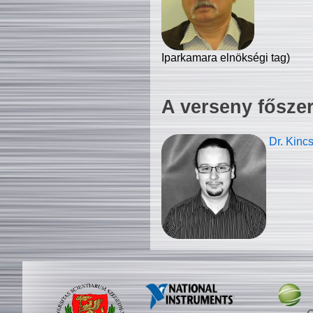
Iparkamara elnökségi tag)
A verseny fősze
Dr. Kinc