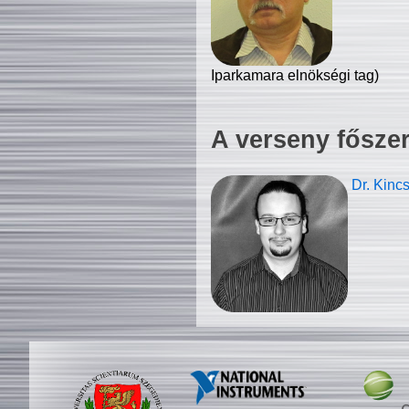
Iparkamara elnökségi tag)
A verseny fősze
Dr. Kinc