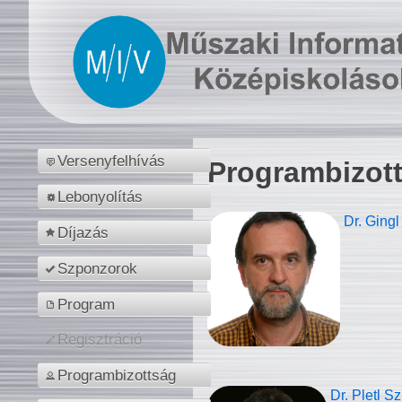
Versenyfelhívás
Programbizot
Lebonyolítás
Dr. Gingl
Díjazás
Szponzorok
Program
Regisztráció
Programbizottság
Dr. Pletl S