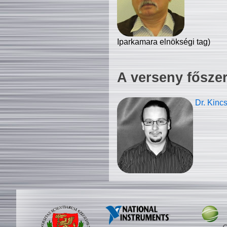
Iparkamara elnökségi tag)
A verseny fősze
Dr. Kinc