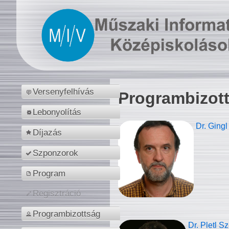
Versenyfelhívás
Programbizot
Lebonyolítás
Dr. Gingl
Díjazás
Szponzorok
Program
Regisztráció
Programbizottság
Dr. Pletl S