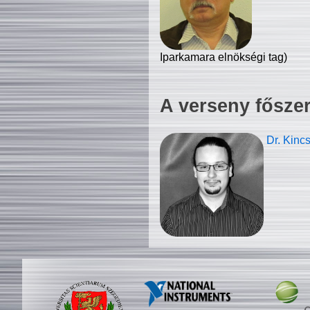
Iparkamara elnökségi tag)
A verseny fősze
Dr. Kinc