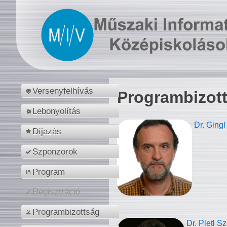
Versenyfelhívás
Programbizot
Lebonyolítás
Dr. Gingl
Díjazás
Szponzorok
Program
Regisztráció
Programbizottság
Dr. Pletl S