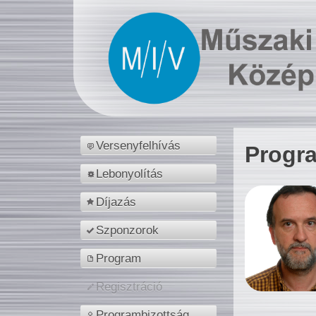
Versenyfelhívás
Progr
Lebonyolítás
Díjazás
Szponzorok
Program
Regisztráció
Programbizottság