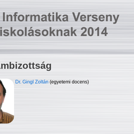
ambizottság
Dr. Gingl Zoltán
(egyetemi docens)