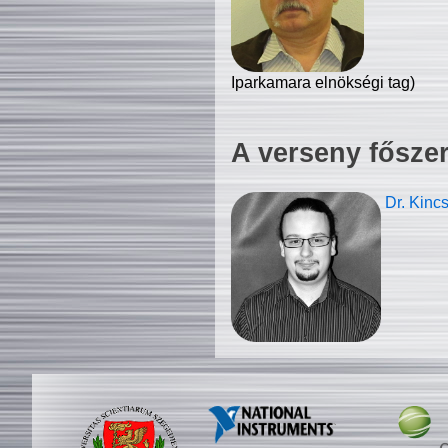
Iparkamara elnökségi tag)
A verseny fősze
Dr. Kinc