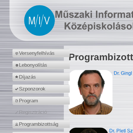
Versenyfelhívás
Programbizot
Lebonyolítás
Dr. Gingl
Díjazás
Szponzorok
Program
Regisztráció
Programbizottság
Dr. Pletl S