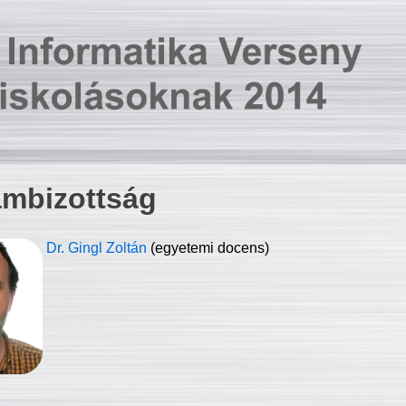
ambizottság
Dr. Gingl Zoltán
(egyetemi docens)