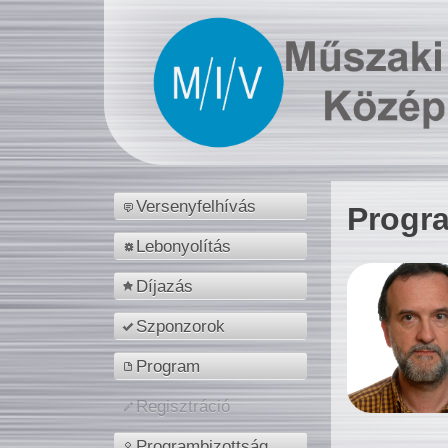
Versenyfelhívás
Progr
Lebonyolítás
Díjazás
Szponzorok
Program
Regisztráció
Programbizottság