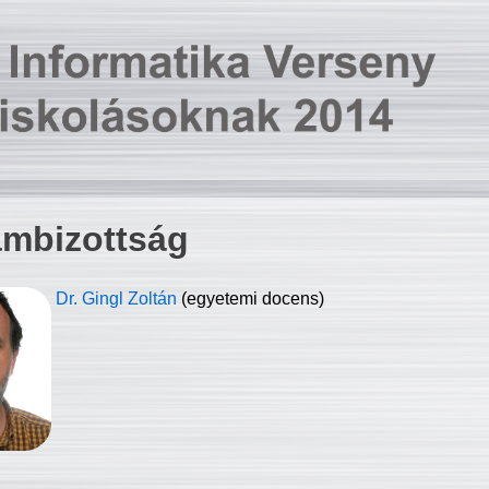
ambizottság
Dr. Gingl Zoltán
(egyetemi docens)