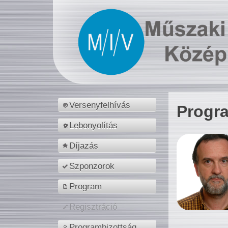
Versenyfelhívás
Progr
Lebonyolítás
Díjazás
Szponzorok
Program
Regisztráció
Programbizottság