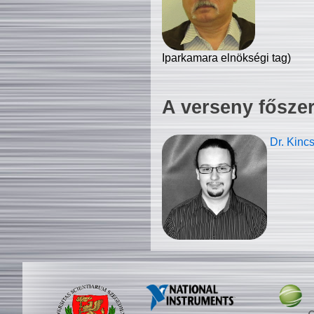
Iparkamara elnökségi tag)
A verseny fősze
Dr. Kinc