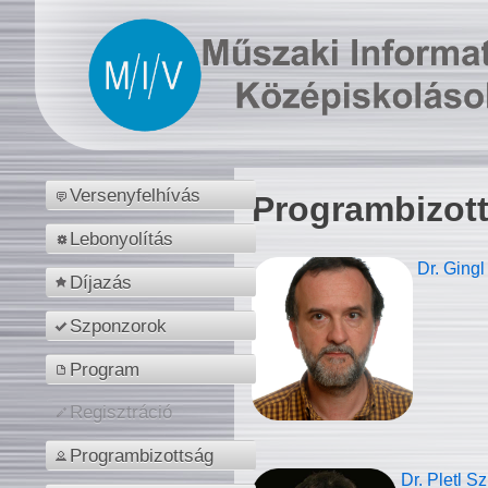
Versenyfelhívás
Programbizot
Lebonyolítás
Dr. Gingl
Díjazás
Szponzorok
Program
Regisztráció
Programbizottság
Dr. Pletl S