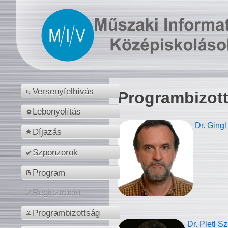
Versenyfelhívás
Programbizot
Lebonyolítás
Dr. Gingl
Díjazás
Szponzorok
Program
Regisztráció
Programbizottság
Dr. Pletl S