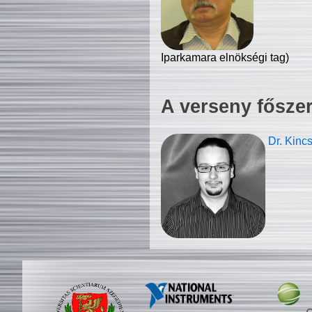
Iparkamara elnökségi tag)
A verseny fősze
Dr. Kinc