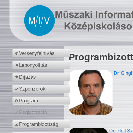
Versenyfelhívás
Programbizot
Lebonyolítás
Dr. Gingl
Díjazás
Szponzorok
Program
Regisztráció
Programbizottság
Dr. Pletl S