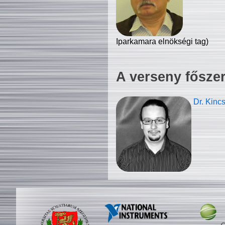
Iparkamara elnökségi tag)
A verseny fősze
Dr. Kinc