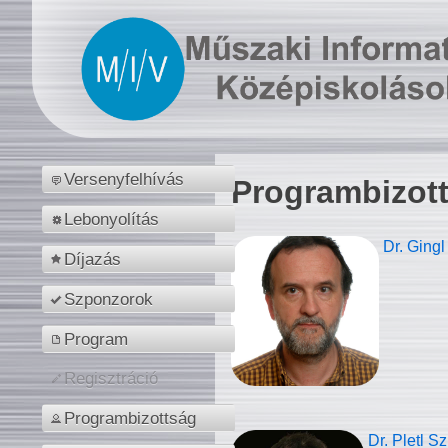
Versenyfelhívás
Programbizot
Lebonyolítás
Dr. Gingl
Díjazás
Szponzorok
Program
Regisztráció
Programbizottság
Dr. Pletl S