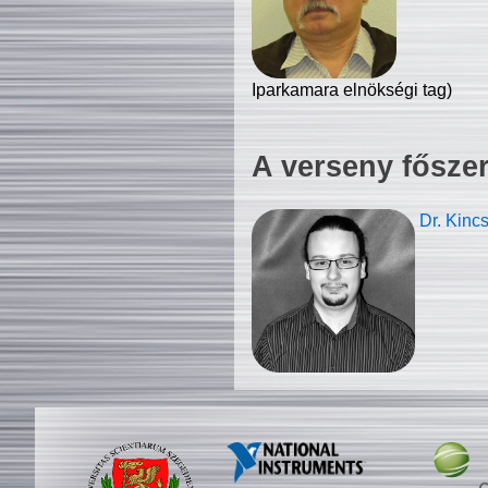
Iparkamara elnökségi tag)
A verseny fősze
Dr. Kinc