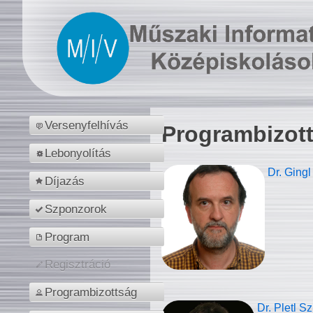
Versenyfelhívás
Programbizot
Lebonyolítás
Dr. Gingl
Díjazás
Szponzorok
Program
Regisztráció
Programbizottság
Dr. Pletl S