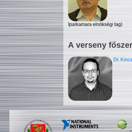
Iparkamara elnökségi tag)
A verseny fősze
Dr. Kinc