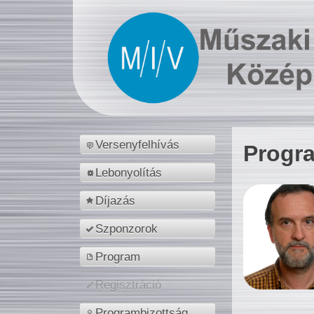
Versenyfelhívás
Progr
Lebonyolítás
Díjazás
Szponzorok
Program
Regisztráció
Programbizottság