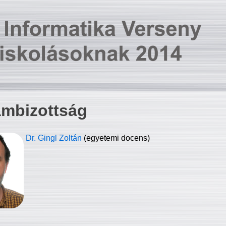
ambizottság
Dr. Gingl Zoltán
(egyetemi docens)