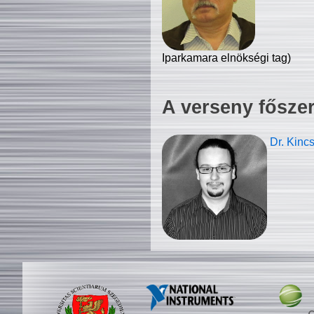
Iparkamara elnökségi tag)
A verseny fősze
Dr. Kinc