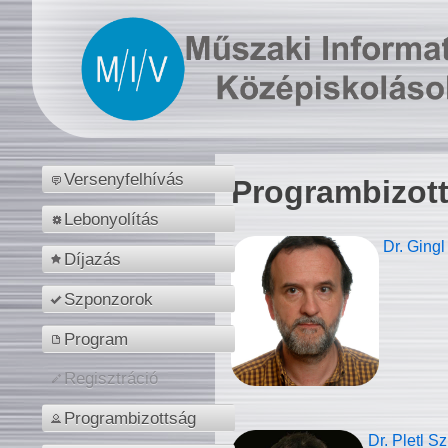
Versenyfelhívás
Programbizot
Lebonyolítás
Dr. Gingl
Díjazás
Szponzorok
Program
Regisztráció
Programbizottság
Dr. Pletl S