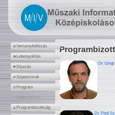
Versenyfelhívás
Programbizot
Lebonyolítás
Dr. Gingl
Díjazás
Szponzorok
Program
Regisztráció
Programbizottság
Dr. Pletl S