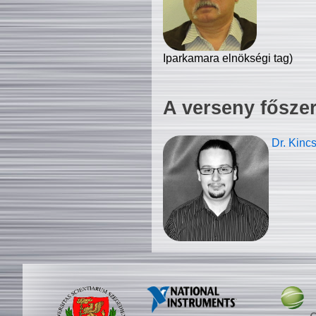
Iparkamara elnökségi tag)
A verseny fősze
Dr. Kinc