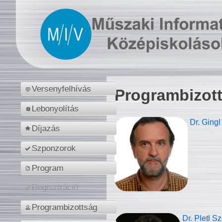
Versenyfelhívás
Programbizot
Lebonyolítás
Dr. Gingl
Díjazás
Szponzorok
Program
Regisztráció
Programbizottság
Dr. Pletl S