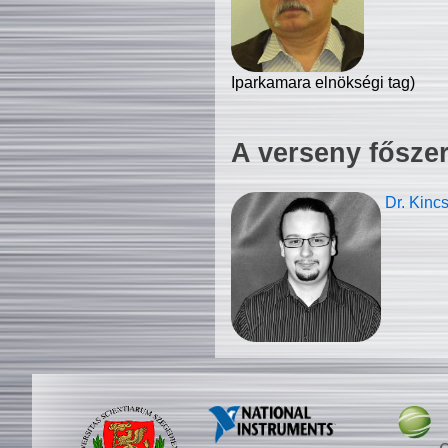
Iparkamara elnökségi tag)
A verseny fősze
Dr. Kinc