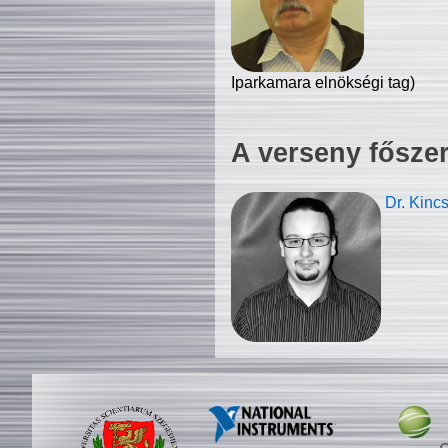
Iparkamara elnökségi tag)
A verseny fősze
Dr. Kinc