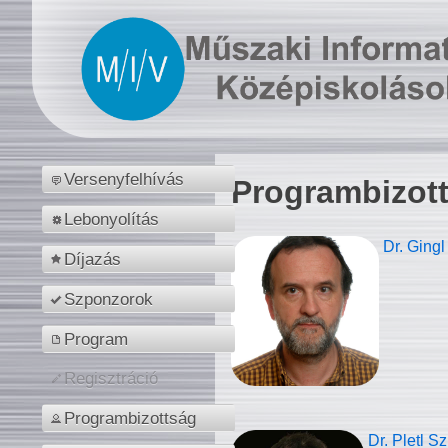
Versenyfelhívás
Programbizot
Lebonyolítás
Dr. Gingl
Díjazás
Szponzorok
Program
Regisztráció
Programbizottság
Dr. Pletl S