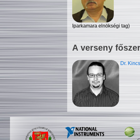
Iparkamara elnökségi tag)
A verseny fősze
Dr. Kinc