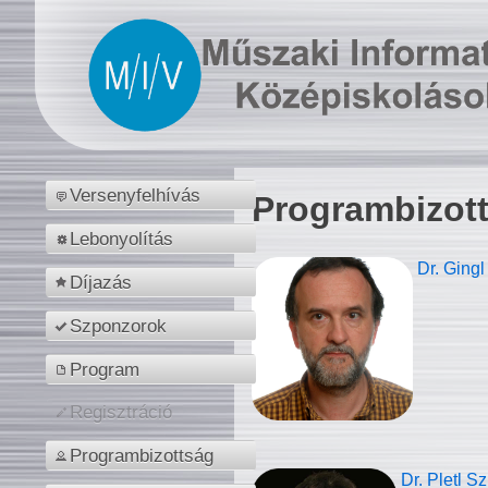
Versenyfelhívás
Programbizot
Lebonyolítás
Dr. Gingl
Díjazás
Szponzorok
Program
Regisztráció
Programbizottság
Dr. Pletl S