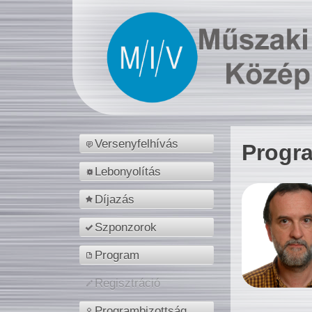
Versenyfelhívás
Progr
Lebonyolítás
Díjazás
Szponzorok
Program
Regisztráció
Programbizottság