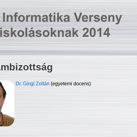
ambizottság
Dr. Gingl Zoltán
(egyetemi docens)