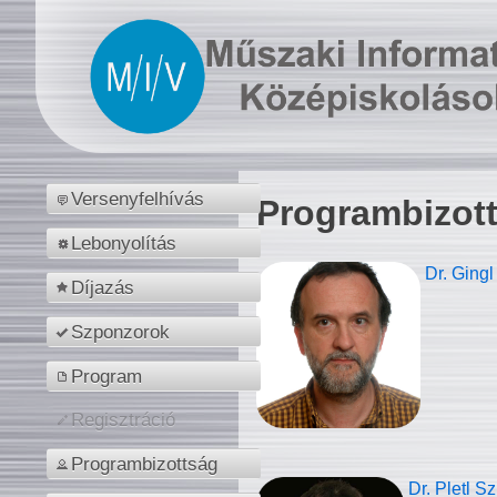
Versenyfelhívás
Programbizot
Lebonyolítás
Dr. Gingl
Díjazás
Szponzorok
Program
Regisztráció
Programbizottság
Dr. Pletl S