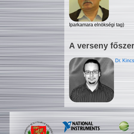
Iparkamara elnökségi tag)
A verseny fősze
Dr. Kinc