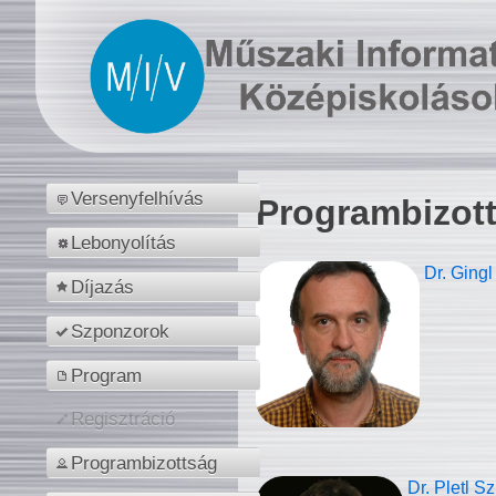
Versenyfelhívás
Programbizot
Lebonyolítás
Dr. Gingl
Díjazás
Szponzorok
Program
Regisztráció
Programbizottság
Dr. Pletl S