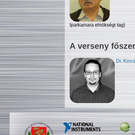
Iparkamara elnökségi tag)
A verseny fősze
Dr. Kinc