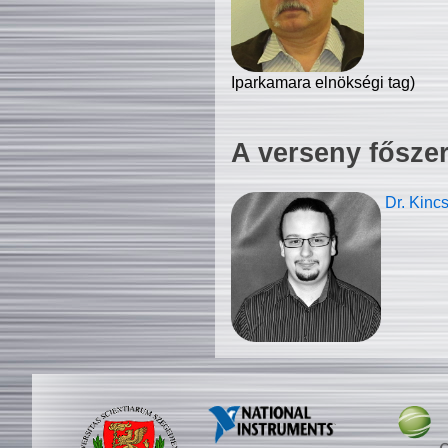
Iparkamara elnökségi tag)
A verseny fősze
Dr. Kinc