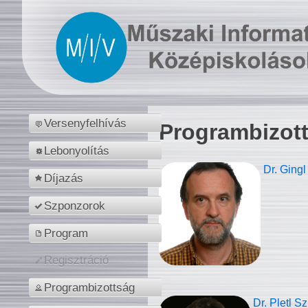
Versenyfelhívás
Programbizot
Lebonyolítás
Dr. Gingl
Díjazás
Szponzorok
Program
Regisztráció
Programbizottság
Dr. Pletl S