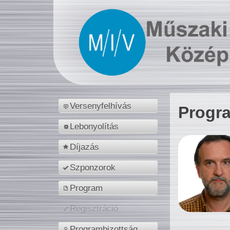
Versenyfelhívás
Progr
Lebonyolítás
Díjazás
Szponzorok
Program
Regisztráció
Programbizottság