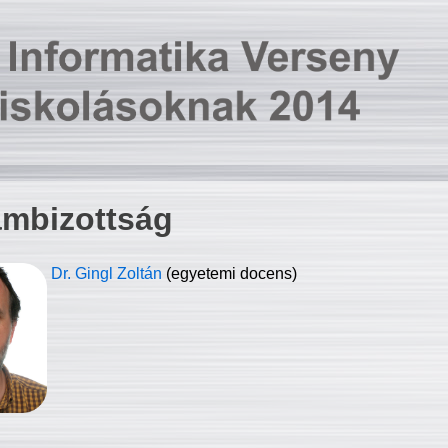
ambizottság
Dr. Gingl Zoltán
(egyetemi docens)