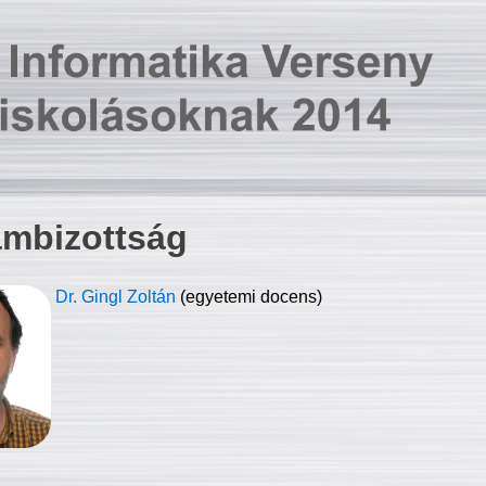
ambizottság
Dr. Gingl Zoltán
(egyetemi docens)