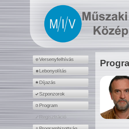
Versenyfelhívás
Progr
Lebonyolítás
Díjazás
Szponzorok
Program
Regisztráció
Programbizottság