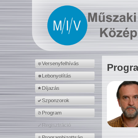
Versenyfelhívás
Progr
Lebonyolítás
Díjazás
Szponzorok
Program
Regisztráció
Programbizottság