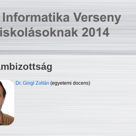
ambizottság
Dr. Gingl Zoltán
(egyetemi docens)