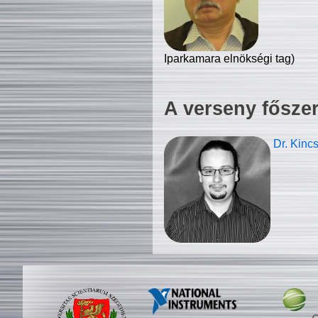
Iparkamara elnökségi tag)
A verseny fősze
Dr. Kinc