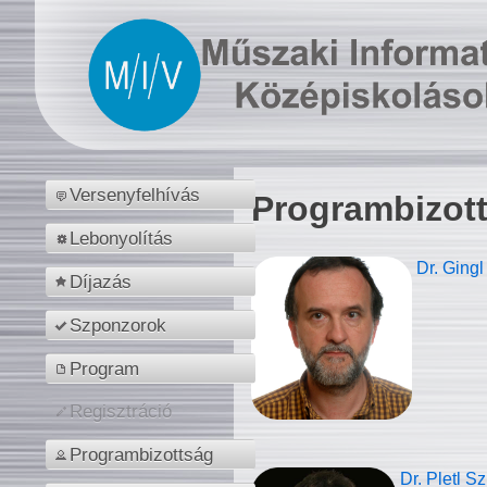
Versenyfelhívás
Programbizot
Lebonyolítás
Dr. Gingl
Díjazás
Szponzorok
Program
Regisztráció
Programbizottság
Dr. Pletl S