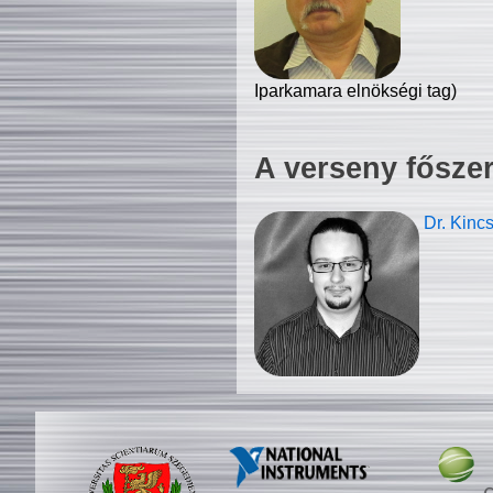
Iparkamara elnökségi tag)
A verseny fősze
Dr. Kinc