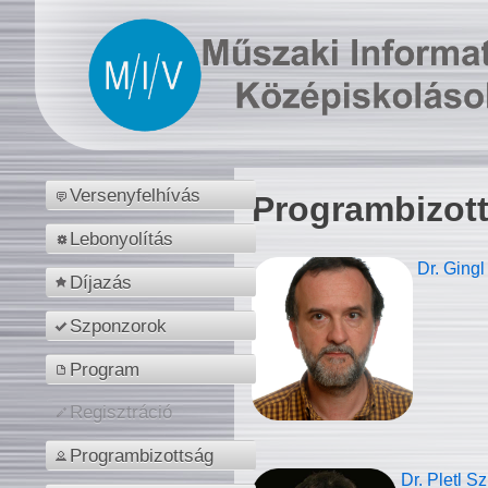
Versenyfelhívás
Programbizot
Lebonyolítás
Dr. Gingl
Díjazás
Szponzorok
Program
Regisztráció
Programbizottság
Dr. Pletl S