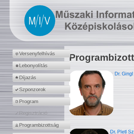
Versenyfelhívás
Programbizot
Lebonyolítás
Dr. Gingl
Díjazás
Szponzorok
Program
Regisztráció
Programbizottság
Dr. Pletl S