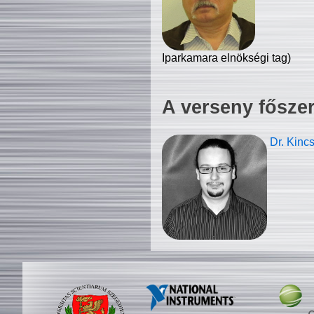
Iparkamara elnökségi tag)
A verseny fősze
Dr. Kinc