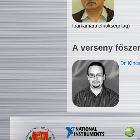
Iparkamara elnökségi tag)
A verseny fősze
Dr. Kinc