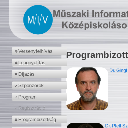
Versenyfelhívás
Programbizot
Lebonyolítás
Dr. Gingl
Díjazás
Szponzorok
Program
Regisztráció
Programbizottság
Dr. Pletl S