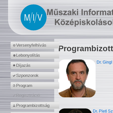
Versenyfelhívás
Programbizot
Lebonyolítás
Dr. Gingl
Díjazás
Szponzorok
Program
Regisztráció
Programbizottság
Dr. Pletl S