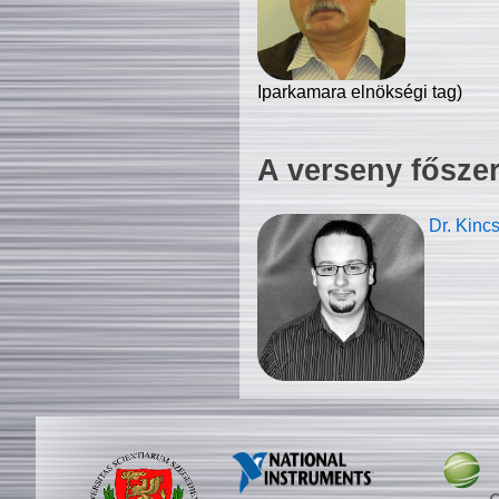
Iparkamara elnökségi tag)
A verseny fősze
Dr. Kinc