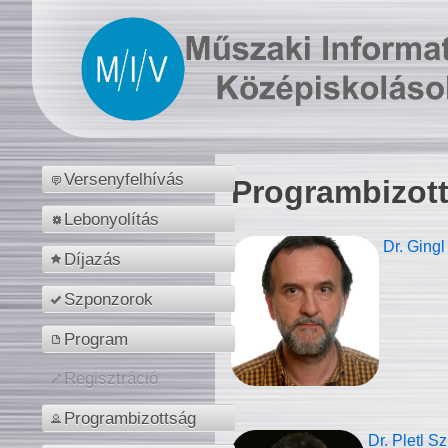
Versenyfelhívás
Programbizot
Lebonyolítás
Dr. Gingl
Díjazás
Szponzorok
Program
Regisztráció
Programbizottság
Dr. Pletl S