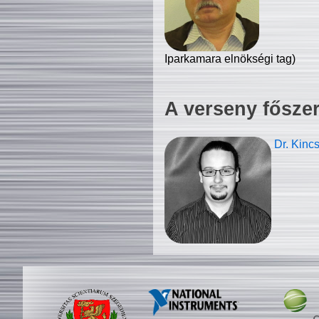
Iparkamara elnökségi tag)
A verseny fősze
Dr. Kinc