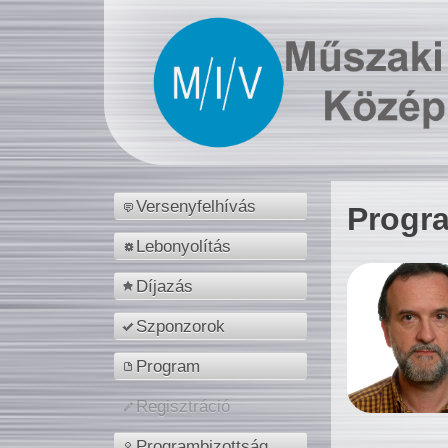
Versenyfelhívás
Progr
Lebonyolítás
Díjazás
Szponzorok
Program
Regisztráció
Programbizottság