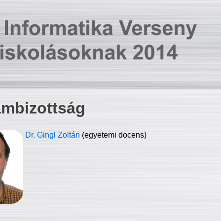
ambizottság
Dr. Gingl Zoltán
(egyetemi docens)