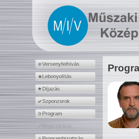
Versenyfelhívás
Progr
Lebonyolítás
Díjazás
Szponzorok
Program
Regisztráció
Programbizottság