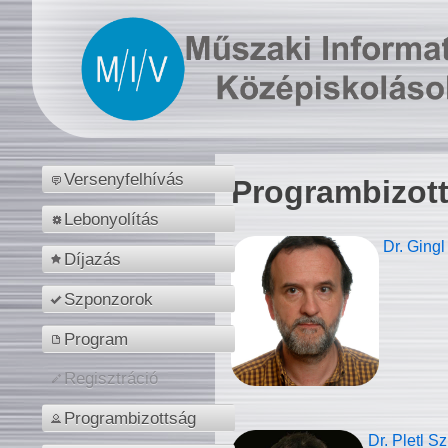
Versenyfelhívás
Programbizot
Lebonyolítás
Dr. Gingl
Díjazás
Szponzorok
Program
Regisztráció
Programbizottság
Dr. Pletl S