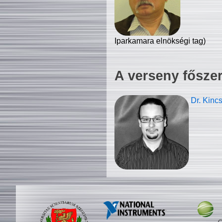
Iparkamara elnökségi tag)
A verseny fősze
Dr. Kinc