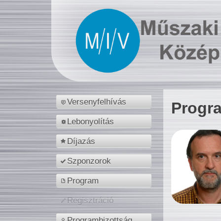
Versenyfelhívás
Progr
Lebonyolítás
Díjazás
Szponzorok
Program
Regisztráció
Programbizottság