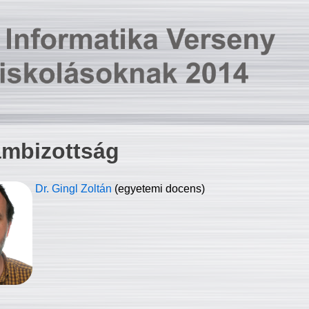
ambizottság
Dr. Gingl Zoltán
(egyetemi docens)