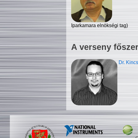
Iparkamara elnökségi tag)
A verseny fősze
Dr. Kinc