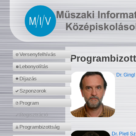
Versenyfelhívás
Programbizot
Lebonyolítás
Dr. Gingl
Díjazás
Szponzorok
Program
Regisztráció
Programbizottság
Dr. Pletl S