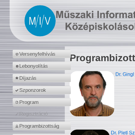
Versenyfelhívás
Programbizot
Lebonyolítás
Dr. Gingl
Díjazás
Szponzorok
Program
Regisztráció
Programbizottság
Dr. Pletl S