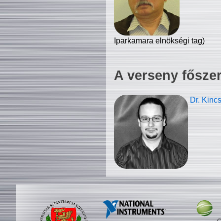
Iparkamara elnökségi tag)
A verseny fősze
Dr. Kinc