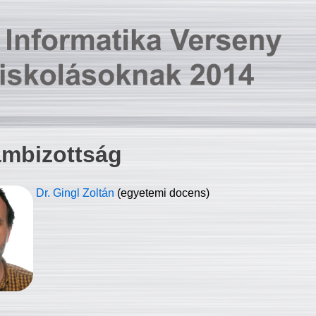
ambizottság
Dr. Gingl Zoltán
(egyetemi docens)