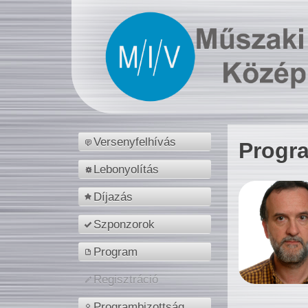
Versenyfelhívás
Progr
Lebonyolítás
Díjazás
Szponzorok
Program
Regisztráció
Programbizottság