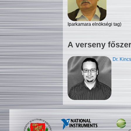
Iparkamara elnökségi tag)
A verseny fősze
Dr. Kinc