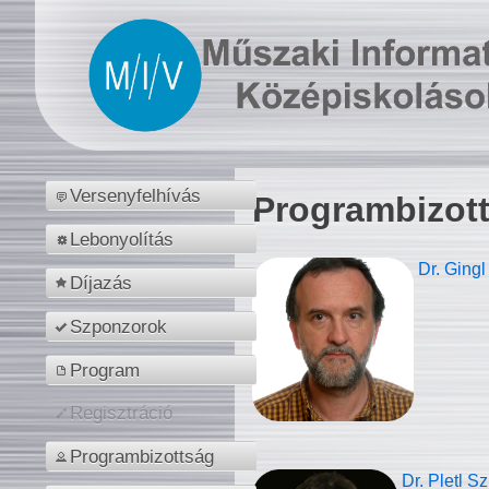
Versenyfelhívás
Programbizot
Lebonyolítás
Dr. Gingl
Díjazás
Szponzorok
Program
Regisztráció
Programbizottság
Dr. Pletl S