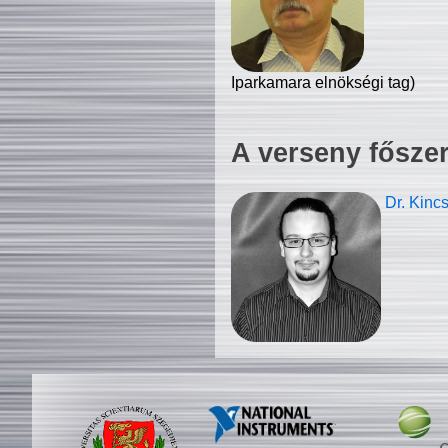
Iparkamara elnökségi tag)
A verseny fősze
Dr. Kinc