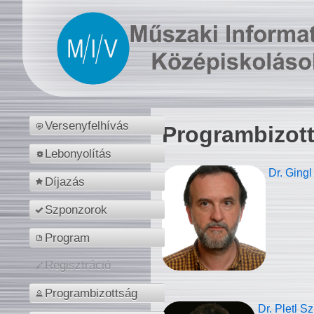
Versenyfelhívás
Programbizot
Lebonyolítás
Dr. Gingl
Díjazás
Szponzorok
Program
Regisztráció
Programbizottság
Dr. Pletl S