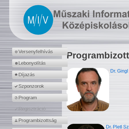
Versenyfelhívás
Programbizot
Lebonyolítás
Dr. Gingl
Díjazás
Szponzorok
Program
Regisztráció
Programbizottság
Dr. Pletl S