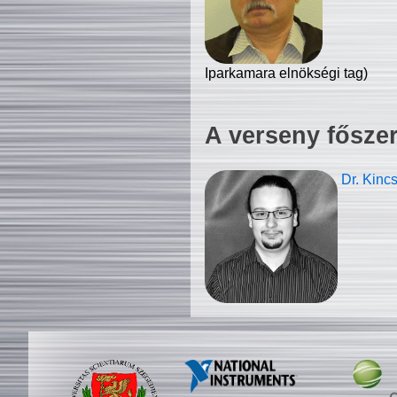
Iparkamara elnökségi tag)
A verseny fősze
Dr. Kinc