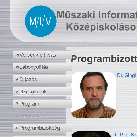
Versenyfelhívás
Programbizot
Lebonyolítás
Dr. Gingl
Díjazás
Szponzorok
Program
Regisztráció
Programbizottság
Dr. Pletl S