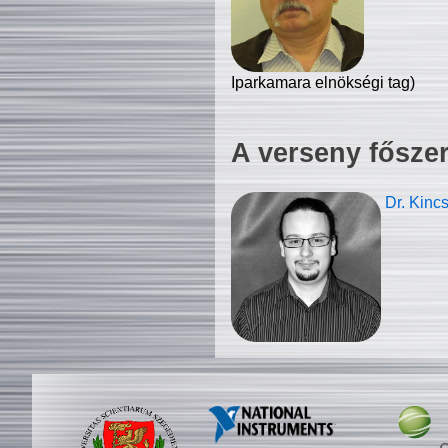
Iparkamara elnökségi tag)
A verseny fősze
Dr. Kinc