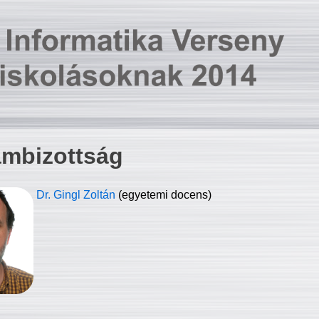
ambizottság
Dr. Gingl Zoltán
(egyetemi docens)