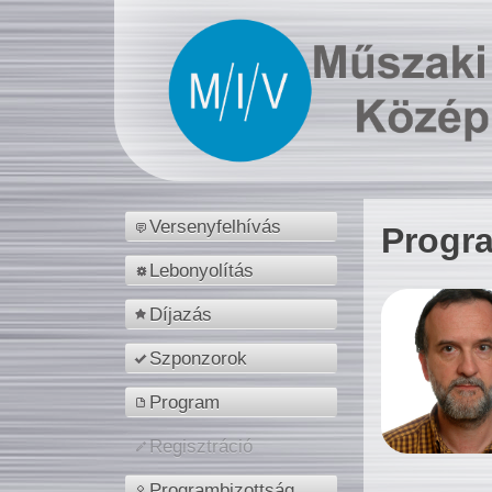
Versenyfelhívás
Progr
Lebonyolítás
Díjazás
Szponzorok
Program
Regisztráció
Programbizottság